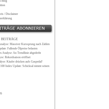
n Blog
tion
eis / Disclaimer
zerklärung
 BEITRÄGE
Analyse: Massiver Kurssprung nach Zahlen
date: Fallende Ölpreise belasten
ex Analyse: An Trendlinie abgedreht
e: Rekordsaison eröffnet
lyse: Käufer drücken aufs Gaspedal!
0 Index Update: Schicksal nimmt seinen
26