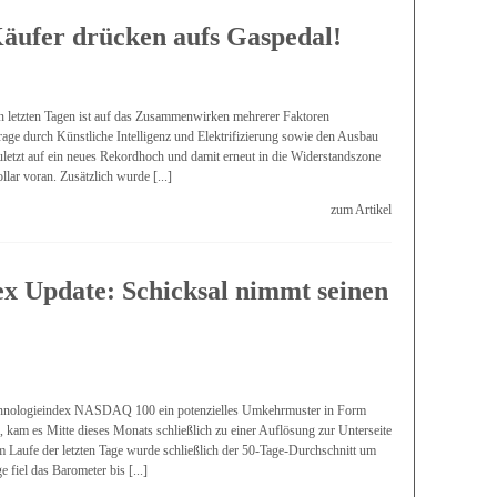
äufer drücken aufs Gaspedal!
en letzten Tagen ist auf das Zusammenwirken mehrerer Faktoren
age durch Künstliche Intelligenz und Elektrifizierung sowie den Ausbau
uletzt auf ein neues Rekordhoch und damit erneut in die Widerstandszone
lar voran. Zusätzlich wurde [...]
zum Artikel
 Update: Schicksal nimmt seinen
chnologieindex NASDAQ 100 ein potenzielles Umkehrmuster in Form
e, kam es Mitte dieses Monats schließlich zu einer Auflösung zur Unterseite
 Laufe der letzten Tage wurde schließlich der 50-Tage-Durchschnitt um
 fiel das Barometer bis [...]