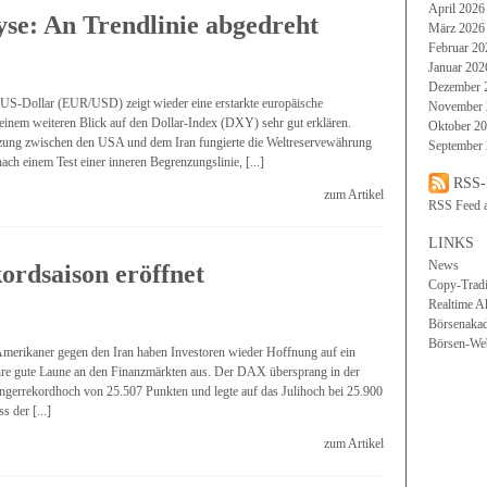
April 2026
yse: An Trendlinie abgedreht
März 2026
Februar 20
Januar 202
Dezember 
US-Dollar (EUR/USD) zeigt wieder eine erstarkte europäische
November 
 einem weiteren Blick auf den Dollar-Index (DXY) sehr gut erklären.
Oktober 2
zung zwischen den USA und dem Iran fungierte die Weltreservewährung
September
 nach einem Test einer inneren Begrenzungslinie, [...]
RSS-
zum Artikel
RSS Feed 
LINKS
News
rdsaison eröffnet
Copy-Trad
Realtime A
Börsenaka
Börsen-We
merikaner gegen den Iran haben Investoren wieder Hoffnung auf ein
re gute Laune an den Finanzmärkten aus. Der DAX übersprang in der
ngerrekordhoch von 25.507 Punkten und legte auf das Julihoch bei 25.900
 der [...]
zum Artikel