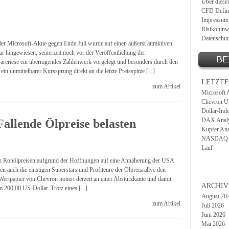
Über diese
CFD Defini
Impressum
Risikohinw
Datenschut
der Microsoft-Aktie gegen Ende Juli wurde auf einen äußerst attraktiven
 hingewiesen, seinerzeit noch vor der Veröffentlichung der
wareriese ein überragendes Zahlenwerk vorgelegt und besonders durch den
in unmittelbarer Kurssprung direkt an die letzte Preisspitze [...]
LETZTE
zum Artikel
Microsoft 
Chevron Up
Dollar-Ind
DAX Analys
allende Ölpreise belasten
Kupfer Ana
NASDAQ 10
Lauf
en Rohölpreisen aufgrund der Hoffnungen auf eine Annäherung der USA
 auch die einstigen Superstars und Profiteure der Ölpreisrallye den
ertpapier von Chevron notiert derzeit an einer Absturzkante und damit
ARCHIV
 200,00 US-Dollar. Trotz eines [...]
August 20
zum Artikel
Juli 2026
Juni 2026
Mai 2026