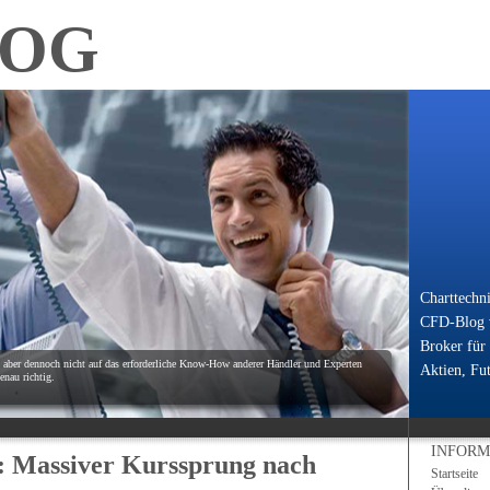
LOG
Charttechn
CFD-Blog v
Broker für
, aber dennoch nicht auf das erforderliche Know-How anderer Händler und Experten
Aktien, Fut
nau richtig.
INFORM
: Massiver Kurssprung nach
Startseite