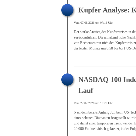
Kupfer Analyse: K
Vom 07.08.2026 um 07:18 Uhr
Der starke Anstieg des Kupferpreises in d
zurückzuführen. Die anhaltend hohe Nachfr
von Rechenzentren trieb den Kupferpreis z
der letzten Monate um 6,58 bis 6,71 US-Dol
NASDAQ 100 Index
Lauf
Vom 27.07.2026 um 13:20 Uhr
Nachdem bereits Anfang Juli beim US-Te
eines seltenen Diamanten festgestellt wurd
und damit einer temporären Trendwende. Im
29.000 Punkte bärisch gekreuzt, in der Folge