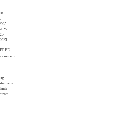
26
6
2025
2025
025
 2025
FEED
abonnieren
ing
ktienkurse
demie
binare