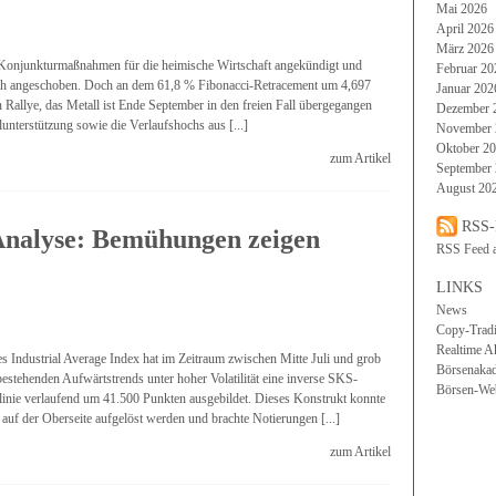
Mai 2026
April 2026
März 2026
Konjunkturmaßnahmen für die heimische Wirtschaft angekündigt und
Februar 20
ich angeschoben. Doch an dem 61,8 % Fibonacci-Retracement um 4,697
Januar 202
 Rallye, das Metall ist Ende September in den freien Fall übergegangen
Dezember 
unterstützung sowie die Verlaufshochs aus [...]
November 
Oktober 2
zum Artikel
September
August 20
RSS-
Analyse: Bemühungen zeigen
RSS Feed 
LINKS
News
Copy-Trad
Realtime A
Industrial Average Index hat im Zeitraum zwischen Mitte Juli und grob
Börsenaka
bestehenden Aufwärtstrends unter hoher Volatilität eine inverse SKS-
Börsen-We
inie verlaufend um 41.500 Punkten ausgebildet. Dieses Konstrukt konnte
h auf der Oberseite aufgelöst werden und brachte Notierungen [...]
zum Artikel