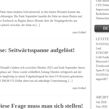
Über diese
CFD Defini
Impressum
ktie einen intakten Aufwärtstrend, in den letzten Monaten konnte das
Risikohinw
chleunigen. Bis Ende September bastelte die Aktie an einem Boden und
Datenschut
er Ausbruch zu Beginn dieses Monats über die Vorgängerhochs aus
edoch verwehrt, die Aktie ist [...]
zum Artikel
LETZTE
NASDAQ 10
Lauf
e: Seitwärtsspanne aufgelöst!
EUR/GBP An
Gold Analy
Microsoft 
Trendwend
Donald’s hielten sich zwischen Oktober 2022 und Ende September dieses
SpaceX Upd
sphase auf. Diese wurde schließlich Anfang Oktober erfolgreich auf der
NASDAQ 10
- bis langfristig zu einem Folgekaufsignal bei dem US-Konzern gekommen.
angerollt?!
300,00 US-Dollar dient nun als tatkräftige Unterstützung, [...]
zum Artikel
ARCHIV
Juli 2026
iese Frage muss man sich stellen!
Juni 2026