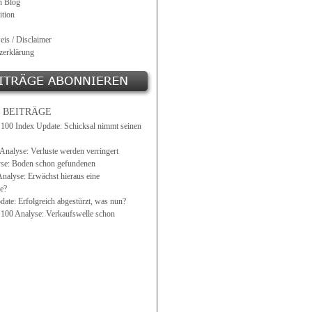
n Blog
tion
eis / Disclaimer
zerklärung
 BEITRÄGE
0 Index Update: Schicksal nimmt seinen
alyse: Verluste werden verringert
se: Boden schon gefundenen
Analyse: Erwächst hieraus eine
e?
ate: Erfolgreich abgestürzt, was nun?
0 Analyse: Verkaufswelle schon