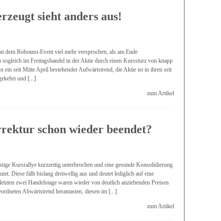
rzeugt sieht anders aus!
on dem Robotaxi-Event viel mehr versprochen, als am Ende
 sogleich im Freitagshandel in der Aktie durch einen Kurssturz von knapp
 ein seit Mitte April bestehender Aufwärtstrend, die Aktie ist in ihren seit
kehrt und [...]
zum Artikel
rektur schon wieder beendet?
ristige Kursrallye kurzzeitig unterbrochen und eine gesunde Konsolidierung
t. Diese fällt bislang dreiwellig aus und deutet lediglich auf eine
 letzten zwei Handelstage waren wieder von deutlich anziehenden Preisen
ordneten Abwärtstrend herantasten, diesen im [...]
zum Artikel