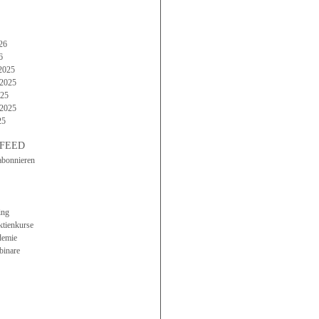
26
6
2025
2025
025
 2025
25
FEED
abonnieren
ing
ktienkurse
demie
binare