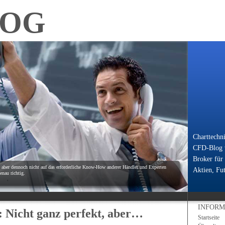
LOG
Charttechn
CFD-Blog v
Broker für
, aber dennoch nicht auf das erforderliche Know-How anderer Händler und Experten
Aktien, Fut
nau richtig.
INFORM
 Nicht ganz perfekt, aber…
Startseite