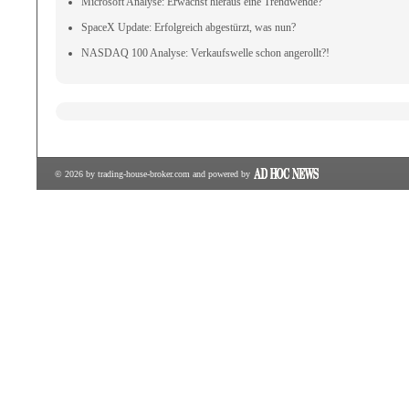
Microsoft Analyse: Erwächst hieraus eine Trendwende?
SpaceX Update: Erfolgreich abgestürzt, was nun?
NASDAQ 100 Analyse: Verkaufswelle schon angerollt?!
© 2026 by
trading-house-broker.com
and powered by