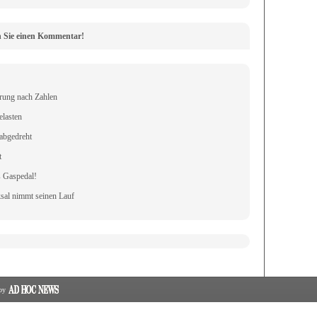
n Sie einen Kommentar!
rung nach Zahlen
elasten
 abgedreht
t
s Gaspedal!
al nimmt seinen Lauf
 by