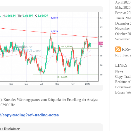
April 2026
März 2026
Februar 20
Januar 202
Dezember 
November 
Oktober 2
September
RSS-
RSS Feed 
LINKS
News
Copy-Trad
Realtime A
Börsenaka
Börsen-We
; Kurs des Währungspaares zum Zeitpunkt der Erstellung der Analyse
; 02:00 Uhr
d/copy-trading?ref=trading-notes
 / Disclaimer