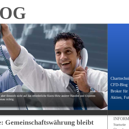
LOG
Charttechn
CFD-Blog v
Broker für
, aber dennoch nicht auf das erforderliche Know-How anderer Händler und Experten
Aktien, Fut
nau richtig.
INFORM
 Gemeinschaftswährung bleibt
Startseite