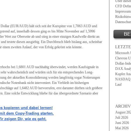
Über diese
CFD Defini
Impressum
Risikohinw
Datenschut
 Dollar (EUR/AUD) hält sich seit der Kurspitze von 1,7063 AUD und
strend auf, innerhalb dessen ging es bis Mitte November auf 1,5996
er Wert zur Oberseite ab und stieg in einer einzigen Kaufwelle direkt an
und testete diesen ausgiebig. Ein Durchbruch blieb bislang aus, scheinbar
LETZTE
 einen zweiten Anlauf, der von Erfolg gekrönt sein könnte.
Microsoft 
Chevron Up
Dollar-Ind
hochs bei 1,6801 AUD nachhaltig überwindet, werden Kaufsignale in
DAX Analys
ehr wahrscheinlich und würden sich für ein entsprechendes Long-
Kupfer Ana
ung der aktuellen Konsolidierung werden langfristig sogar Notierungen
NASDAQ 10
lische Notenbank nicht interveniert. Ein Verbleib im bisherigen
Lauf
schläge auf 1,6482 AUD hervorrufen, erst darunter dürften sich größere
. Eine solche Entwicklung bliebe für das übergeordnete Szenario aber
ARCHIV
es kopieren und dabei lernen!
 mit dem Copy-Trading starten.
August 20
Juli 2026
ir zeigen Dir, wie es geht.
Juni 2026
Mai 2026