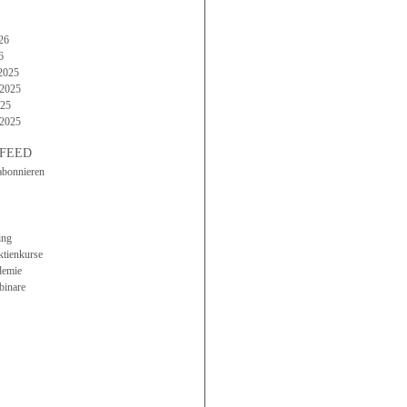
26
6
2025
2025
025
 2025
FEED
abonnieren
ing
ktienkurse
demie
binare