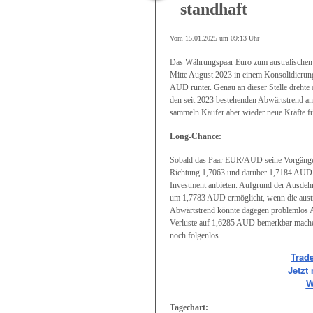
standhaft
Vom 15.01.2025 um 09:13 Uhr
Das Währungspaar Euro zum australischen
Mitte August 2023 in einem Konsolidierung
AUD runter. Genau an dieser Stelle drehte d
den seit 2023 bestehenden Abwärtstrend an 
sammeln Käufer aber wieder neue Kräfte für
Long-Chance:
Sobald das Paar EUR/AUD seine Vorgänger
Richtung 1,7063 und darüber 1,7184 AUD s
Investment anbieten. Aufgrund der Ausdehn
um 1,7783 AUD ermöglicht, wenn die austra
Abwärtstrend könnte dagegen problemlos Ab
Verluste auf 1,6285 AUD bemerkbar machen
noch folgenlos.
Trad
Jetzt
W
Tagechart: