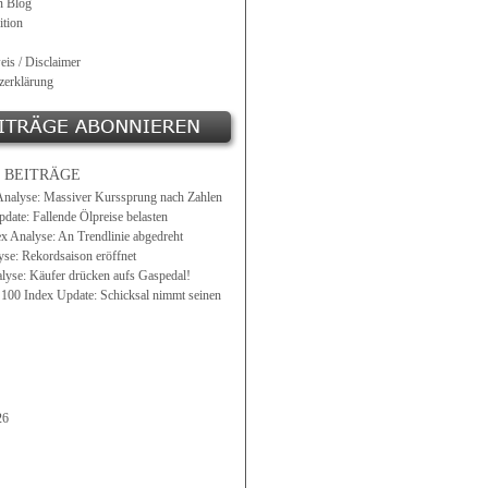
n Blog
tion
eis / Disclaimer
zerklärung
 BEITRÄGE
Analyse: Massiver Kurssprung nach Zahlen
date: Fallende Ölpreise belasten
ex Analyse: An Trendlinie abgedreht
e: Rekordsaison eröffnet
lyse: Käufer drücken aufs Gaspedal!
0 Index Update: Schicksal nimmt seinen
26