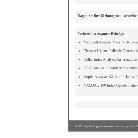
Sagen Sie ihre Meinung und schreibe
Weitere interesannte Beiträge
Microsoft Analyse: Massiver Kurssp
Chevron Update: Fallende Ölpreise b
Dollar-Index Analyse: An Trendlinie
DAX Analyse: Rekordsaison eröffne
Kupfer Analyse: Käufer drücken auf
NASDAQ 100 Index Update: Schicks
© 2026 by
trading-house-broker.com
and powered