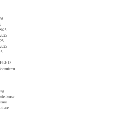
26
6
2025
2025
025
 2025
25
FEED
abonnieren
ing
ktienkurse
demie
binare