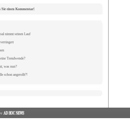
n Sie einen Kommentar!
al nimmt seinen Lauf
verringert
nen
s eine Trendwende?
zt, was nun?
 schon angerollt?!
 by