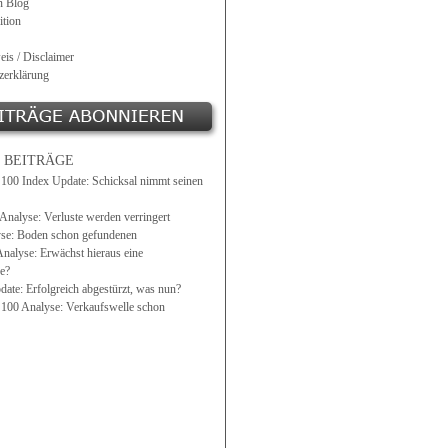
n Blog
tion
eis / Disclaimer
zerklärung
 BEITRÄGE
0 Index Update: Schicksal nimmt seinen
alyse: Verluste werden verringert
se: Boden schon gefundenen
Analyse: Erwächst hieraus eine
e?
ate: Erfolgreich abgestürzt, was nun?
0 Analyse: Verkaufswelle schon