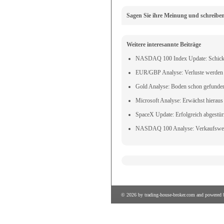
Sagen Sie ihre Meinung und schreibe
Weitere interesannte Beiträge
NASDAQ 100 Index Update: Schicks
EUR/GBP Analyse: Verluste werden 
Gold Analyse: Boden schon gefunde
Microsoft Analyse: Erwächst hierau
SpaceX Update: Erfolgreich abgestür
NASDAQ 100 Analyse: Verkaufswelle
© 2026 by
trading-house-broker.com
and powered