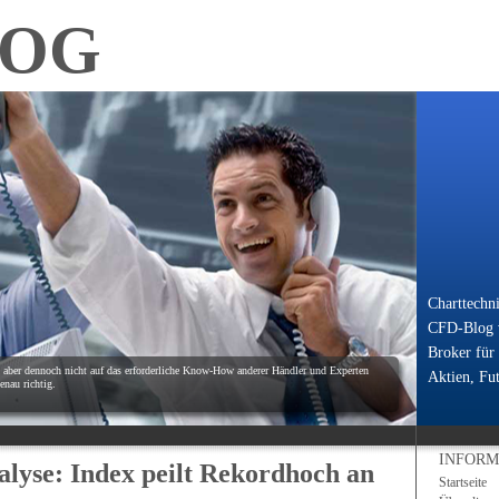
LOG
Charttechn
CFD-Blog v
Broker für
, aber dennoch nicht auf das erforderliche Know-How anderer Händler und Experten
Aktien, Fut
nau richtig.
INFORM
lyse: Index peilt Rekordhoch an
Startseite