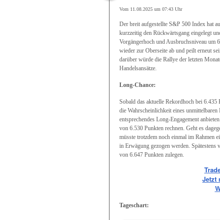
Vom 11.08.2025 um 07:43 Uhr
Der breit aufgestellte S&P 500 Index hat a
kurzzeitig den Rückwärtsgang eingelegt und
Vorgängerhoch und Ausbruchsniveau um 6.1
wieder zur Oberseite ab und peilt erneut s
darüber würde die Rallye der letzten Monate
Handelsansätze.
Long-Chance:
Sobald das aktuelle Rekordhoch bei 6.435 
die Wahrscheinlichkeit eines unmittelbare
entsprechendes Long-Engagement anbieten.
von 6.530 Punkten rechnen. Geht es dagege
müsste trotzdem noch einmal im Rahmen ein
in Erwägung gezogen werden. Spätestens von
von 6.647 Punkten zulegen.
Trad
Jetzt
W
Tageschart: