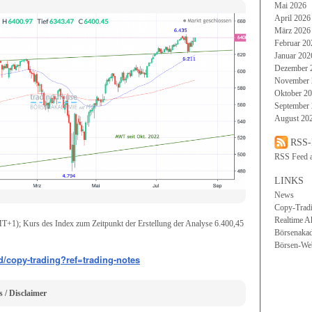
Mai 2026
April 2026
März 2026
Februar 20
Januar 202
Dezember 
November 
Oktober 2
September
August 20
RSS-
RSS Feed 
LINKS
News
Copy-Trad
Realtime A
T+1); Kurs des Index zum Zeitpunkt der Erstellung der Analyse 6.400,45
Börsenaka
Börsen-We
d/copy-trading?ref=trading-notes
 / Disclaimer