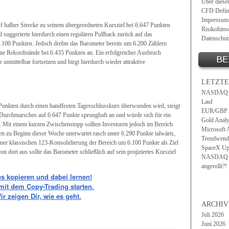
Über diese
CFD Defini
Impressum
uf halber Strecke zu seinem übergeordneten Kursziel bei 6.647 Punkten
Risikohinw
 suggerierte hierdurch einen regulären Pullback zurück auf das
Datenschut
00 Punkten. Jedoch drehte das Barometer bereits um 6.200 Zählern
eine Rekordstände bei 6.435 Punkten an. Ein erfolgreicher Ausbruch
 unmittelbar fortsetzen und birgt hierdurch wieder attraktive
LETZTE
NASDAQ 10
Lauf
Punkten durch einen handfesten Tagesschlusskurs überwunden wird, steigt
EUR/GBP An
n Durchmarsches auf 6.647 Punkte sprunghaft an und würde sich für ein
Gold Analy
 Mit einem kurzen Zwischenstopp sollten Investoren jedoch im Bereich
Microsoft 
n zu Beginn dieser Woche unerwartet rasch unter 6.290 Punkte talwärts,
Trendwend
er klassischen 123-Konsolidierung der Bereich um 6.100 Punkte als Ziel
SpaceX Upd
 dort aus sollte das Barometer schließlich auf sein projiziertes Kursziel
NASDAQ 10
angerollt?!
es kopieren und dabei lernen!
 mit dem Copy-Trading starten.
ir zeigen Dir, wie es geht.
ARCHIV
Juli 2026
Juni 2026